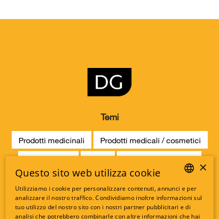
Temi
Prodotti medicinali
Prodotti medicali / cosmetici
Oli essenziali
Storia
Negozi specializzati
×
Questo sito web utilizza cookie
Ordina online
Utilizziamo i cookie per personalizzare contenuti, annunci e per
GERMAN
analizzare il nostro traffico. Condividiamo inoltre informazioni sul
tuo utilizzo del nostro sito con i nostri partner pubblicitari e di
Altri link
FRENCH
analisi che potrebbero combinarle con altre informazioni che hai